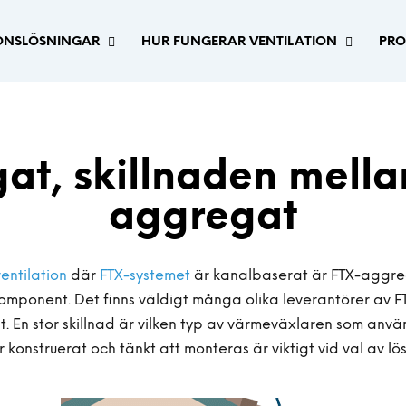
IONSLÖSNINGAR
HUR FUNGERAR VENTILATION
PRO
t, skillnaden mella
aggregat
entilation
där
FTX-systemet
är kanalbaserat är FTX-aggre
komponent. Det finns väldigt många olika leverantörer av F
. En stor skillnad är vilken typ av värmeväxlaren som anvä
r konstruerat och tänkt att monteras är viktigt vid val av lö