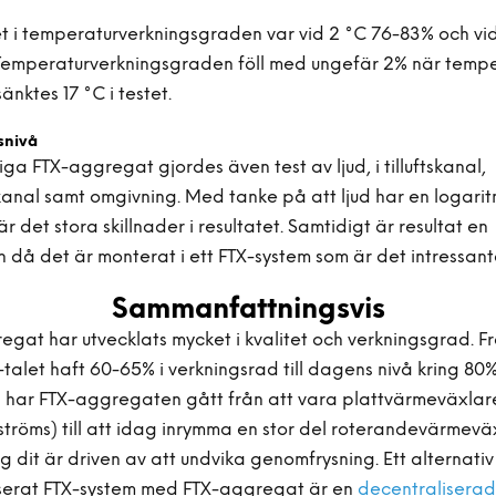
et i temperaturverkningsgraden var vid 2 °C 76-83% och vid
 Temperaturverkningsgraden föll med ungefär 2% när temp
änktes 17 °C i testet.
snivå
iga FTX-aggregat gjordes även test av ljud, i tilluftskanal,
kanal samt omgivning. Med tanke på att ljud har en logarit
är det stora skillnader i resultatet. Samtidigt är resultat en
n då det är monterat i ett FTX-system som är det intressant
Sammanfattningsvis
gat har utvecklats mycket i kvalitet och verkningsgrad. Fr
talet haft 60-65% i verkningsrad till dagens nivå kring 80
 har FTX-aggregaten gått från att vara plattvärmeväxlare
ströms) till att idag inrymma en stor del roterandevärmevä
g dit är driven av att undvika genomfrysning. Ett alternativ t
erat FTX-system med FTX-aggregat är en
decentraliserad