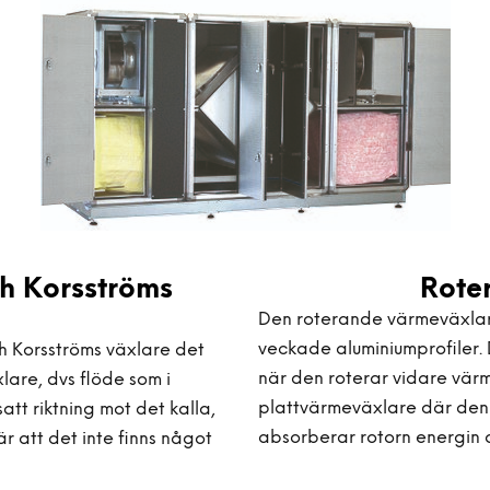
h Korsströms
Rote
Den roterande värmeväxlare
veckade aluminiumprofiler.
 Korsströms växlare det
när den roterar vidare värme
xlare, dvs flöde som i
plattvärmeväxlare där den 
tt riktning mot det kalla,
absorberar rotorn energin 
r att det inte finns något