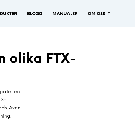
DUKTER
BLOGG
MANUALER
OM OSS
n olika FTX-
gatet en
TX-
nds. Även
sning.