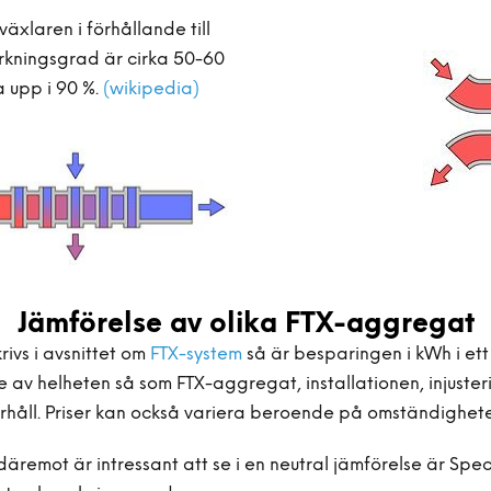
äxlaren i förhållande till
rkningsgrad är cirka 50-60
 upp i 90 %.
(wikipedia)
Jämförelse av olika FTX-aggregat
ivs i avsnittet om
FTX-system
så är besparingen i kWh i ett
 av helheten så som FTX-aggregat, installationen, injuste
rhåll. Priser kan också variera beroende på omständighete
äremot är intressant att se i en neutral jämförelse är Spec