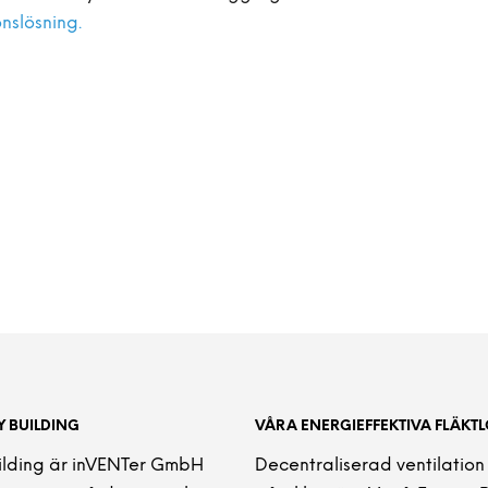
onslösning.
 BUILDING
VÅRA ENERGIEFFEKTIVA FLÄKT
ilding är inVENTer GmbH
Decentraliserad ventilation