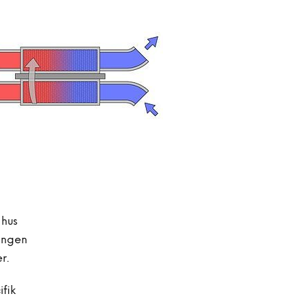
 hus
ringen
r.
ifik