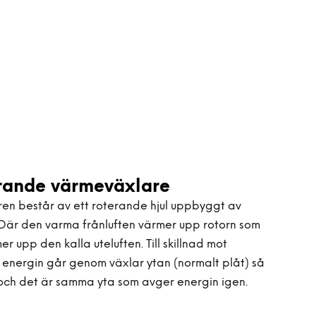
rande värmeväxlare
n består av ett roterande hjul uppbyggt av
 Där den varma frånluften värmer upp rotorn som
r upp den kalla uteluften. Till skillnad mot
energin går genom växlar ytan (normalt plåt) så
och det är samma yta som avger energin igen.