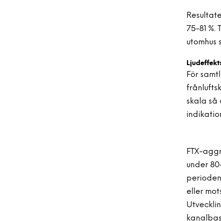
Resultat
75-81 %.
utomhus s
Ljudeffekt
För samtl
frånlufts
skala så 
indikatio
FTX-aggre
under 80-
perioden
eller mot
Utvecklin
kanalbas