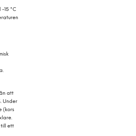
 -15 °C
eraturen
misk
a.
ån att
%. Under
 (kors
xlare.
ill ett