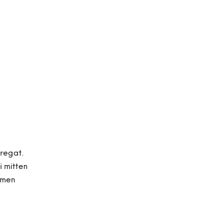
regat.
i mitten
t men