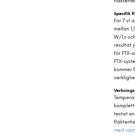
fläkteff
Specifik f
För 7 st
mellan 1
W/l,s och
resultat 
för FTX-a
FTX-syste
kommer fl
verklighe
Verkning
Temperat
komplett
testat e
fläktenh
med värm