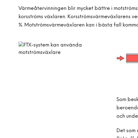
Värmeåtervinningen blir mycket bättre i motströmsv
korsströms växlaren. Korsströmsvärmeväxlarens ve
%. Motströmsvärmeväxlaren kan i bästa fall komma
Som beskr
beroende
och unde
Det som d