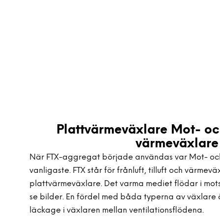
Plattvärmeväxlare Mot- oc
värmeväxlare
När FTX-aggregat började användas var Mot- och
vanligaste. FTX står för frånluft, tilluft och värmevä
plattvärmeväxlare. Det varma mediet flödar i motsa
se bilder. En fördel med båda typerna av växlare ä
läckage i växlaren mellan ventilationsflödena.