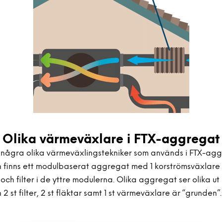
Olika värmeväxlare i FTX-aggregat
s några olika värmeväxlingstekniker som används i FTX-agg
n finns ett modulbaserat aggregat med 1 korströmsväxlare 
 och filter i de yttre modulerna. Olika aggregat ser olika u
 2 st filter, 2 st fläktar samt 1 st värmeväxlare är “grunden”.