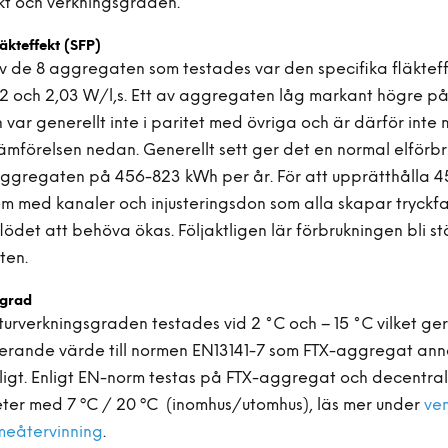
ekt och verkningsgraden.
läkteffekt (SFP)
 av de 8 aggregaten som testades var den specifika fläktef
,12 och 2,03 W/l,s. Ett av aggregaten låg markant högre på
 var generellt inte i paritet med övriga och är därför inte 
jämförelsen nedan. Generellt sett ger det en normal elförb
ggregaten på 456-823 kWh per år. För att upprätthålla 45 
m med kanaler och injusteringsdon som alla skapar tryckfa
ödet att behöva ökas. Följaktligen lär förbrukningen bli stö
ten.
sgrad
urverkningsgraden testades vid 2 °C och – 15 °C vilket ger
erande värde till normen EN13141-7 som FTX-aggregat ann
nligt. Enligt EN-norm testas på FTX-aggregat och decentra
eter med 7 ºC / 20 ºC (inomhus/utomhus), läs mer under
ven
eåtervinning
.