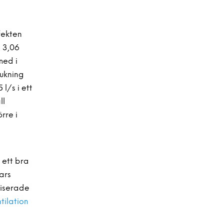
fekten
 3,06
med i
rukning
l/s i ett
ll
rre i
 ett bra
ars
liserade
tilation