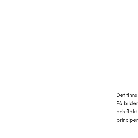
Det finn
På bilde
och fläkt
principen