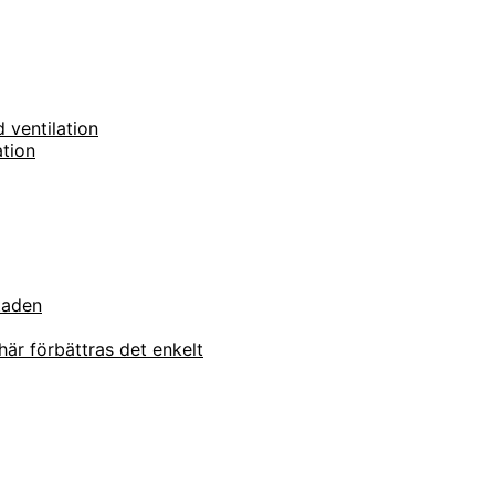
 ventilation
ation
staden
här förbättras det enkelt