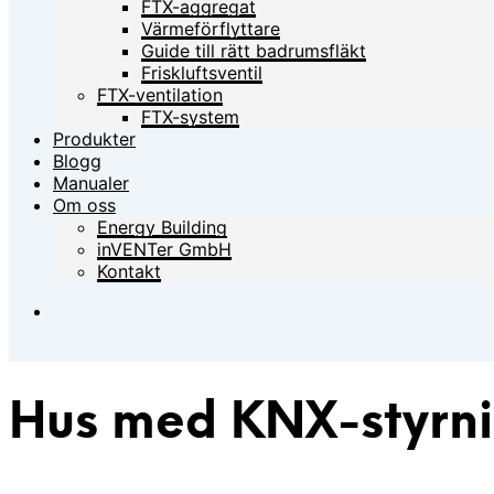
FTX-aggregat
Värmeförflyttare
Guide till rätt badrumsfläkt
Friskluftsventil
FTX-ventilation
FTX-system
Produkter
Blogg
Manualer
Om oss
Energy Building
inVENTer GmbH
Kontakt
Hus med KNX-styrnin