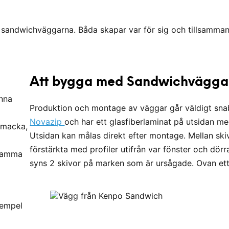
sandwichväggarna. Båda skapar var för sig och tillsammans
Att bygga med Sandwichvägga
nna
Produktion och montage av väggar går väldigt sna
Novazip
och har ett glasfiberlaminat på utsidan me
lmacka,
Utsidan kan målas direkt efter montage. Mellan sk
förstärkta med profiler utifrån var fönster och dörra
 samma
syns 2 skivor på marken som är ursågade. Ovan ett 