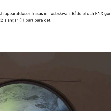
och apparatdosor fräses in i osbskivan. Både el och KNX ge
22 slangar (11 par) bara det.