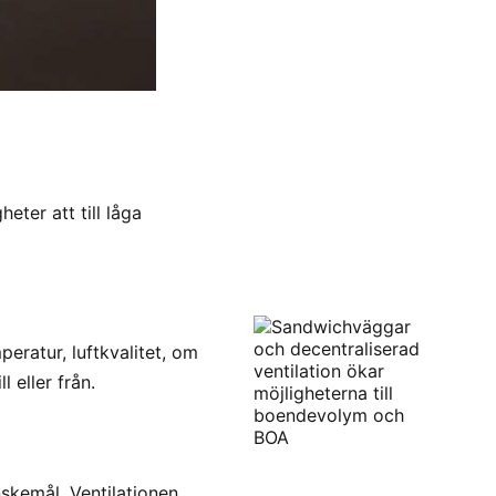
eter att till låga
peratur, luftkvalitet, om
l eller från.
skemål. Ventilationen