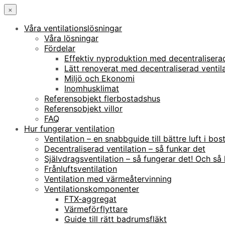
×
Våra ventilationslösningar
Våra lösningar
Fördelar
Effektiv nyproduktion med decentraliserad
Lätt renoverat med decentraliserad ventil
Miljö och Ekonomi
Inomhusklimat
Referensobjekt flerbostadshus
Referensobjekt villor
FAQ
Hur fungerar ventilation
Ventilation – en snabbguide till bättre luft i bo
Decentraliserad ventilation – så funkar det
Självdragsventilation – så fungerar det! Och så 
Frånluftsventilation
Ventilation med värmeåtervinning
Ventilationskomponenter
FTX-aggregat
Värmeförflyttare
Guide till rätt badrumsfläkt