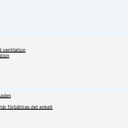
 ventilation
ation
staden
här förbättras det enkelt