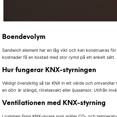
Boendevolym
Sandwich element har en låg vikt och kan konstrueras för l
kostnader få en bostad med stor rymd på ett enkelt sätt.
Hur fungerar KNX-styrningen
Väldigt översiktlig så tar KNX in ett värde och omvandlar ti
en dörr är stängd, rörelsevakt eller ljussensor. Utifrån invä
Ventilationen med KNX-styrning
I rummen finns KNX-givare som mäter CO
och temperatur