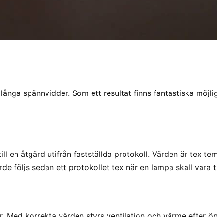
ånga spännvidder. Som ett resultat finns fantastiska möjligh
ll en åtgärd utifrån fastställda protokoll. Värden är tex tem
rde följs sedan ett protokollet tex när en lampa skall vara til
. Med korrekta värden styrs ventilation och värme efter ön